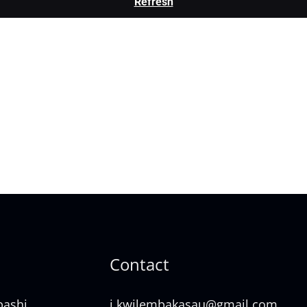
Refresh
Contact
bashi
j.kwilembakasau@gmail.com