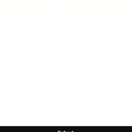
e mon travail dans son 
tion alternative et cré
contemporaines