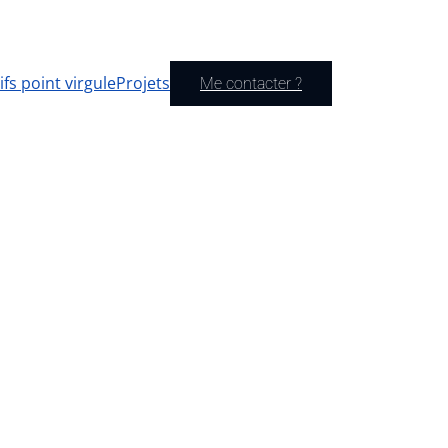
ifs point virgule
Projets
Me contacter ?